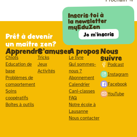
Inscris-toi à
la newsletter
myEduZen
Je m'inscris
Prêt à devenir
un maître zen?
Apprendre
S'amuser
A propos
Nous
suivre
Chiots
Tricks
Le livre
Education de
Jeux
Qui sommes-
Podcast
base
Activités
nous ?
Instagram
Problèmes de
Abonnement
Facebook
comportement
Calendrier
Soins
Cani-classes
YouTube
coopératifs
FAQ
Boîtes à outils
Notre école à
Lausanne
Nous contacter