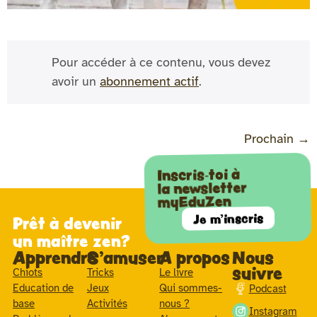
Pour accéder à ce contenu, vous devez
avoir un
abonnement actif
.
Prochain
→
Inscris-toi à
la newsletter
myEduZen
Je m'inscris
Prêt à devenir
un maître zen?
Apprendre
S'amuser
A propos
Nous
suivre
Chiots
Tricks
Le livre
Education de
Jeux
Qui sommes-
Podcast
base
Activités
nous ?
Instagram