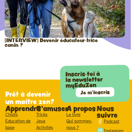
[INTERVIEW] Devenir éducateur-trice
canin ?
Inscris-toi à
la newsletter
myEduZen
Je m'inscris
Prêt à devenir
un maître zen?
Apprendre
S'amuser
A propos
Nous
suivre
Chiots
Tricks
Le livre
Education de
Jeux
Qui sommes-
Podcast
base
Activités
nous ?
Instagram