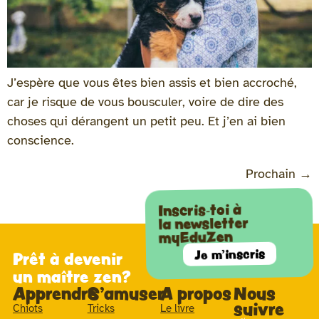
J’espère que vous êtes bien assis et bien accroché,
car je risque de vous bousculer, voire de dire des
choses qui dérangent un petit peu. Et j’en ai bien
conscience.
Prochain
→
Inscris-toi à
la newsletter
myEduZen
Je m'inscris
Prêt à devenir
un maître zen?
Apprendre
S'amuser
A propos
Nous
suivre
Chiots
Tricks
Le livre