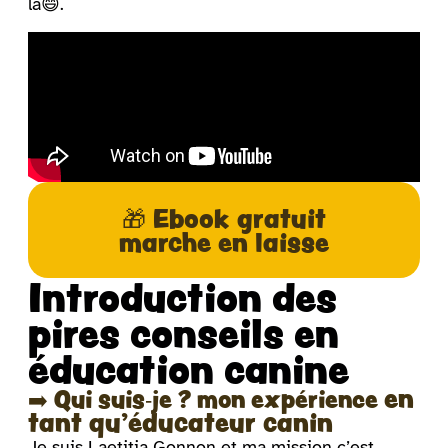
là😄.
🎁 Ebook gratuit
marche en laisse
Introduction des
pires conseils en
éducation canine
en
➡️ Qui suis-je ? mon expérience
tant qu’éducateur canin
Je suis Laetitia Gonnon et ma mission c’est