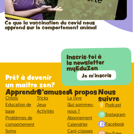
Ce que la vaccination du covid nous
apprend sur le comportement animal
Inscris-toi à
la newsletter
myEduZen
Je m'inscris
Prêt à devenir
un maître zen?
Apprendre
S'amuser
A propos
Nous
suivre
Chiots
Tricks
Le livre
Education de
Jeux
Qui sommes-
Podcast
base
Activités
nous ?
Instagram
Problèmes de
Abonnement
Facebook
comportement
Calendrier
Soins
Cani-classes
YouTube