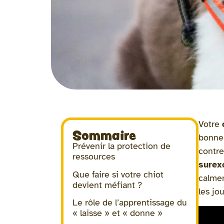
Votre
Sommaire
bonne 
Prévenir la protection de
contre
ressources
surex
Que faire si votre chiot
calmem
devient méfiant ?
les jo
Le rôle de l’apprentissage du
« laisse » et « donne »