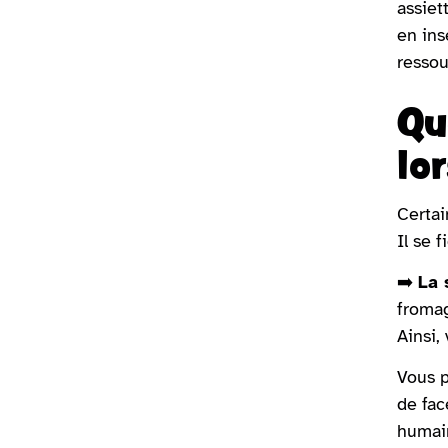
assiet
en ins
ressou
Qu
lo
Certai
Il se 
➡️
La 
fromag
Ainsi,
Vous p
de fac
humain