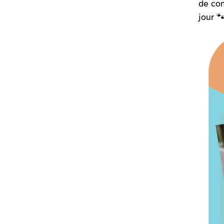
de com
jour 