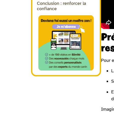
Conclusion : renforcer la
confiance
Pr
re
Pour e
L
S
E
d
Imagin