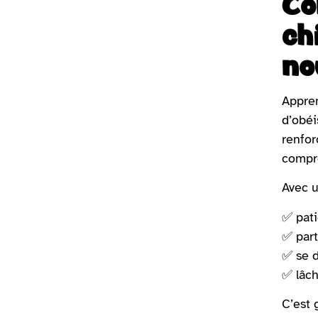
Co
ch
no
Appren
d’obéi
renfor
compre
Avec u
✅ pat
✅ part
✅ se d
✅ lâch
C’est 