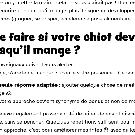
te ou y mettre la main… cela ne vous plairait pas ! Il en e
écurité pendant qu’il mange, plus il risque de développ
rces (grogner, se crisper, accélérer sa prise alimentaire…
e faire si votre chiot de
rsqu’il mange ?
ns signaux doivent vous alerter :
fige, s’arrête de manger, surveille votre présence… Ce son
seule réponse adaptée
: ajouter quelque chose de meill
e 🧀.
 votre approche devient synonyme de bonus et non de m
ouvez également passer à côté de lui en déposant discrèt
e, sans se pencher. Quelques répétitions suffisent pour
 approche, c’est pour améliorer mes frites 🍟 avec du ket