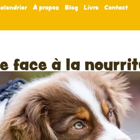
alendrier
À propos
Blog
Livre
Contact
e face à la nourri