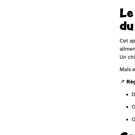
Le
du
Cet ap
alimen
Un chi
Mais e
📌
Règ
D
O
O